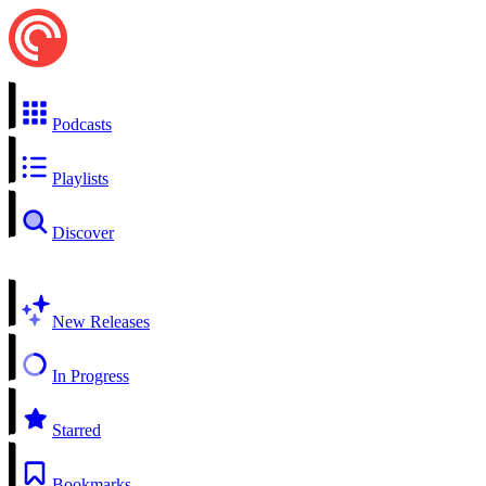
Podcasts
Playlists
Discover
New Releases
In Progress
Starred
Bookmarks