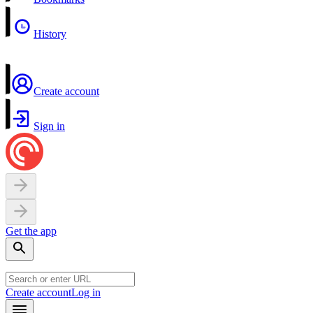
History
Create account
Sign in
Get the app
Create account
Log in