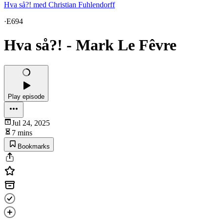
Hva så?! med Christian Fuhlendorff
·
E694
Hva så?! - Mark Le Fêvre
Play episode
Jul 24, 2025
7 mins
Bookmarks