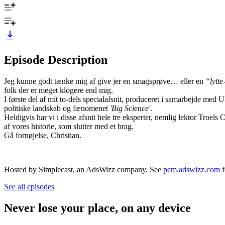
Episode Description
Jeg kunne godt tænke mig af give jer en smagsprøve… eller en
“lytt
folk der er meget klogere end mig.
I første del af mit to-dels specialafsnit, produceret i samarbejde m
politiske landskab og fænomenet
'Big Science'
.
Heldigvis har vi i disse afsnit hele tre eksperter, nemlig lektor Troe
af vores historie, som slutter med et brag.
Gå fornøjelse, Christian.
Hosted by Simplecast, an AdsWizz company. See
pcm.adswizz.com
f
See all episodes
Never lose your place, on any device