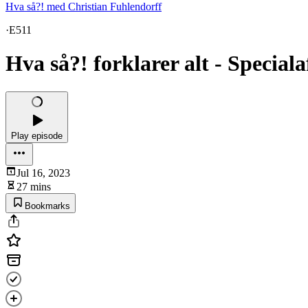
Hva så?! med Christian Fuhlendorff
·
E511
Hva så?! forklarer alt - Speciala
Play episode
Jul 16, 2023
27 mins
Bookmarks