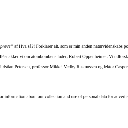
e-prøve”
af Hva så?! Forklarer alt, som er min anden naturvidenskabs p
ed UIP snakker vi om atombombens fader; Robert Oppenheimer. Vi udfors
ls Christian Petersen, professor Mikkel Vedby Rasmussen og lektor Caspe
or information about our collection and use of personal data for adverti