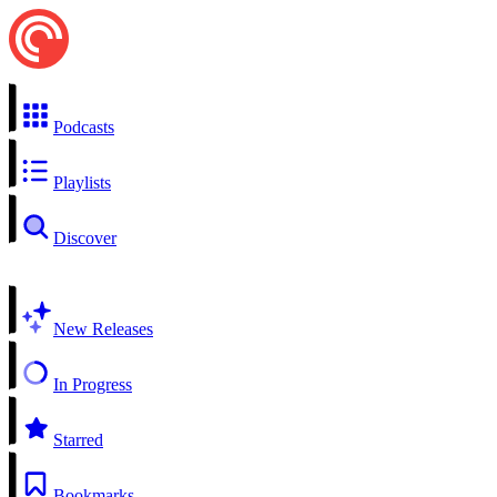
Podcasts
Playlists
Discover
New Releases
In Progress
Starred
Bookmarks