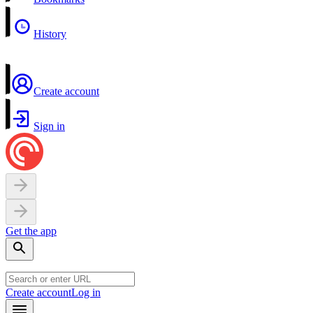
History
Create account
Sign in
Get the app
Create account
Log in