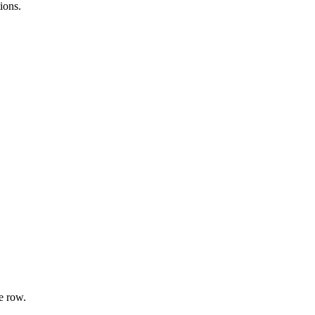
ions.
e row.