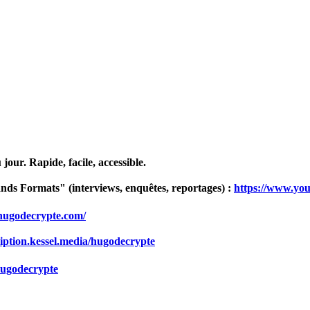
our. Rapide, facile, accessible.
ds Formats" (interviews, enquêtes, reportages) :
https://www.yo
.hugodecrypte.com/
cription.kessel.media/hugodecrypte
hugodecrypte