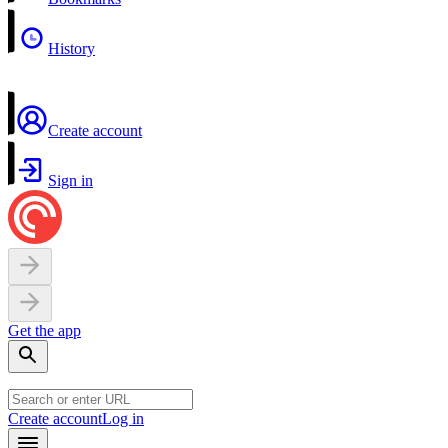
History
Create account
Sign in
Get the app
Create account
Log in