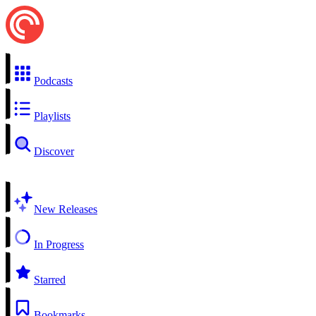
Podcasts
Playlists
Discover
New Releases
In Progress
Starred
Bookmarks