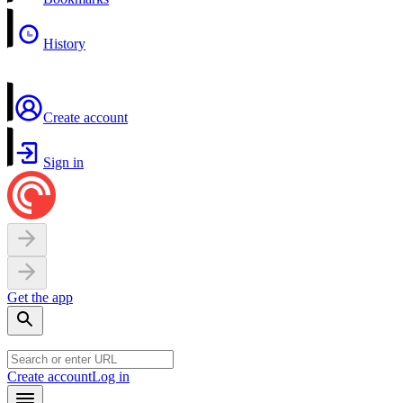
History
Create account
Sign in
Get the app
Create account
Log in