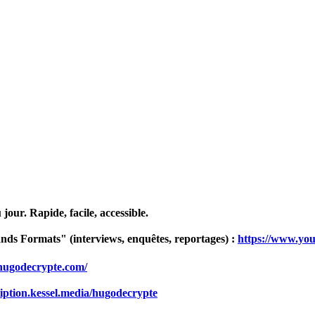
our. Rapide, facile, accessible.
ds Formats" (interviews, enquêtes, reportages) :
https://www.yo
.hugodecrypte.com/
cription.kessel.media/hugodecrypte