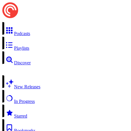
Podcasts
Playlists
Discover
New Releases
In Progress
Starred
Bookmarks