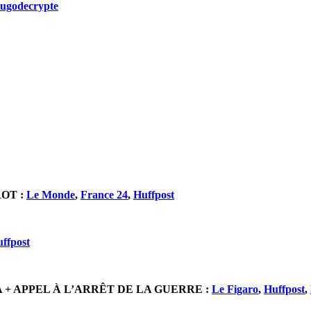
hugodecrypte
ROT :
Le Monde
,
France 24
,
Huffpost
ffpost
+ APPEL À L’ARRÊT DE LA GUERRE :
Le Figaro
,
Huffpost
,