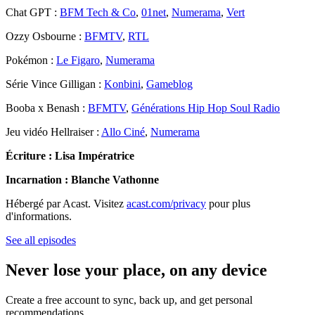
Chat GPT :
BFM Tech & Co
,
01net
,
Numerama
,
Vert
Ozzy Osbourne :
BFMTV
,
RTL
Pokémon :
Le Figaro
,
Numerama
Série Vince Gilligan :
Konbini
,
Gameblog
Booba x Benash :
BFMTV
,
Générations Hip Hop Soul Radio
Jeu vidéo Hellraiser :
Allo Ciné
,
Numerama
Écriture : Lisa Impératrice
Incarnation : Blanche Vathonne
Hébergé par Acast. Visitez
acast.com/privacy
pour plus
d'informations.
See all episodes
Never lose your place, on any device
Create a free account to sync, back up, and get personal
recommendations.