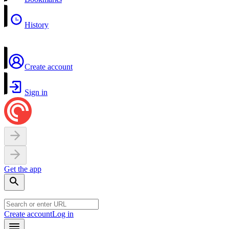
History
Create account
Sign in
Get the app
Create account
Log in