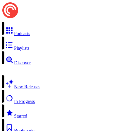
Podcasts
Playlists
Discover
New Releases
In Progress
Starred
Bookmarks