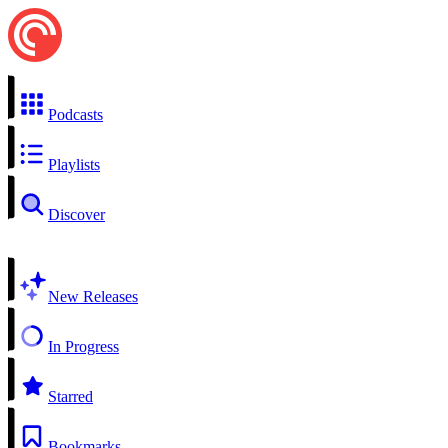
Podcasts
Playlists
Discover
New Releases
In Progress
Starred
Bookmarks