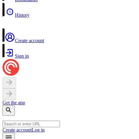
History
Create account
Sign in
Get the app
Create account
Log in