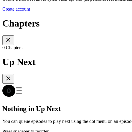
Create account
Chapters
0 Chapters
Up Next
Nothing in Up Next
You can queue episodes to play next using the dot menu on an episod
Press spacebar to reorder.