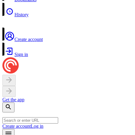
History
Create account
Sign in
Get the app
Create account
Log in