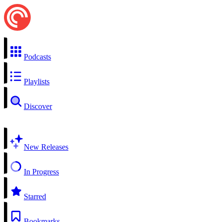
Podcasts
Playlists
Discover
New Releases
In Progress
Starred
Bookmarks