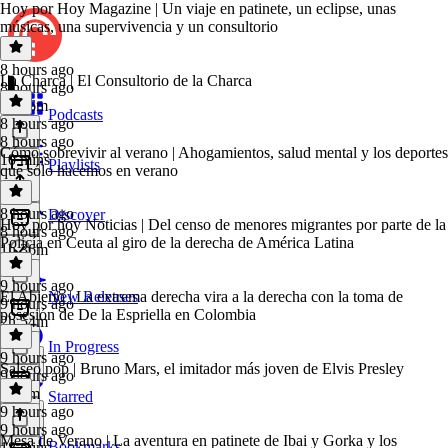
Hoy por Hoy Magazine | Un viaje en patinete, un eclipse, unas
músicas, una supervivencia y un consultorio
8 hours ago
La Charca | El Consultorio de la Charca
8 hours ago
1h 36m
Podcasts
8 hours ago
8 hours ago
Cómo sobrevivir al verano | Ahogamientos, salud mental y los deportes
10 mins
Playlists
que sólo hacemos en verano
8 hours ago
Discover
Hoy por hoy Noticias | Del censo de menores migrantes por parte de la
8 hours ago
Policía en Ceuta al giro de la derecha de América Latina
1h 36m
9 hours ago
El Abierto | La extrema derecha vira a la derecha con la toma de
New Releases
9 hours ago
posesión de De la Espriella en Colombia
2h 54m
In Progress
9 hours ago
Salseo pop | Bruno Mars, el imitador más joven de Elvis Presley
9 hours ago
1h 9m
Starred
9 hours ago
9 hours ago
Mesa de Verano | La aventura en patinete de Ibai y Gorka y los
Bookmarks
18 mins