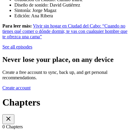
Diseño de sonido: David Gutiérrez
Sintonía: Jorge Magaz
Edición: Ana Ribera
Para leer más:
Vivir sin hogar en Ciudad del Cabo: “Cuando no
tienes qué comer o dónde dormir, te vas con cualquier hombre que
te ofrezca una cama”
See all episodes
Never lose your place, on any device
Create a free account to sync, back up, and get personal
recommendations.
Create account
Chapters
0 Chapters