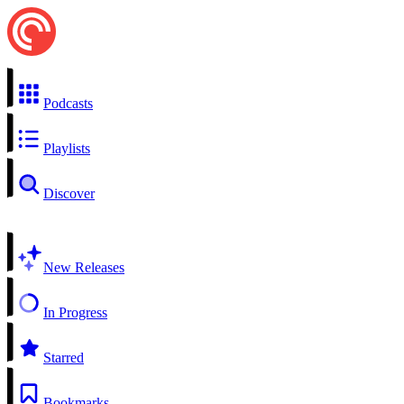
Podcasts
Playlists
Discover
New Releases
In Progress
Starred
Bookmarks