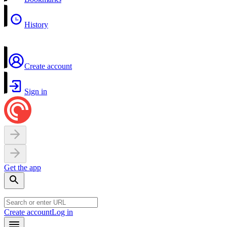
History
Create account
Sign in
Get the app
Create account
Log in