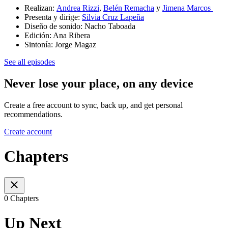
Realizan:
Andrea Rizzi
,
Belén Remacha
y
Jimena Marcos
Presenta y dirige:
Silvia Cruz Lapeña
Diseño de sonido: Nacho Taboada
Edición: Ana Ribera
Sintonía: Jorge Magaz
See all episodes
Never lose your place, on any device
Create a free account to sync, back up, and get personal
recommendations.
Create account
Chapters
0 Chapters
Up Next