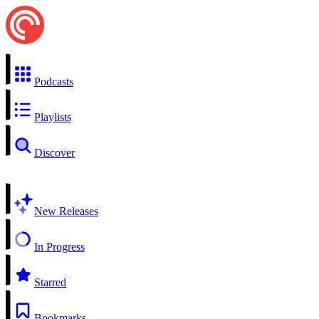
Podcasts
Playlists
Discover
New Releases
In Progress
Starred
Bookmarks