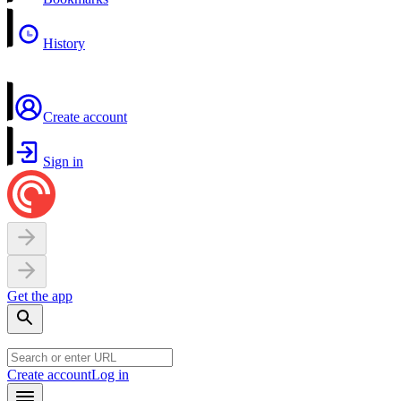
History
Create account
Sign in
Get the app
Create account
Log in