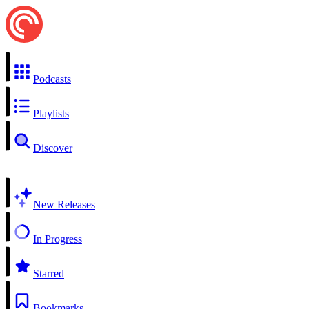
Podcasts
Playlists
Discover
New Releases
In Progress
Starred
Bookmarks