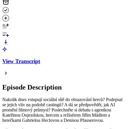
View Transcript
Episode Description
Nakolik dnes vstupují sociální sítě do obsazování herců? Podepsal
se jejich vliv na podobě castingů? A dá se předpovědět, jak AI
promění filmový průmysl? Poslechněte si debatu s agentkou
Kateřinou Oujezdskou, hercem a režisérem Jiřím Mádlem a
herečkami Gabrielou Heclovou a Denisou Pfauserovou.