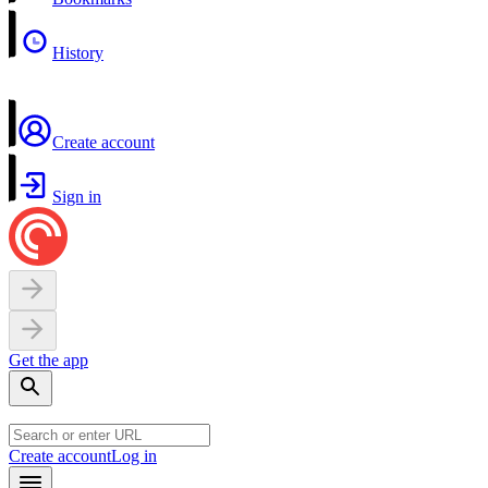
History
Create account
Sign in
Get the app
Create account
Log in