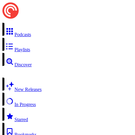
Podcasts
Playlists
Discover
New Releases
In Progress
Starred
Bookmarks