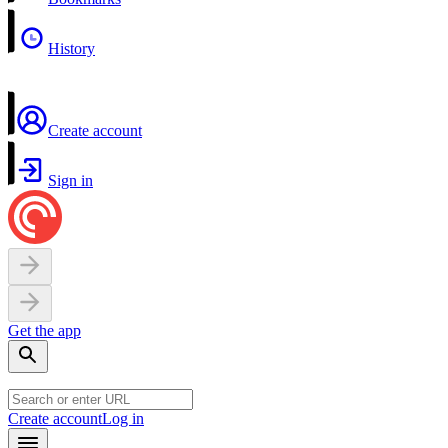
History
Create account
Sign in
Get the app
Create account
Log in