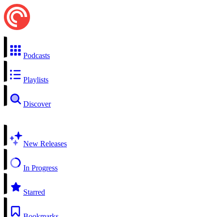
Podcasts
Playlists
Discover
New Releases
In Progress
Starred
Bookmarks