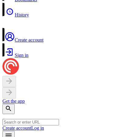
History
Create account
Sign in
Get the app
Create account
Log in