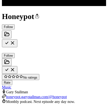
Honeypot
Follow
Follow
No ratings
Rate
Music
Gary Stallman
honeypot.garystallman.com/@honeypot
Monthly podcast.
Next episode any day now.