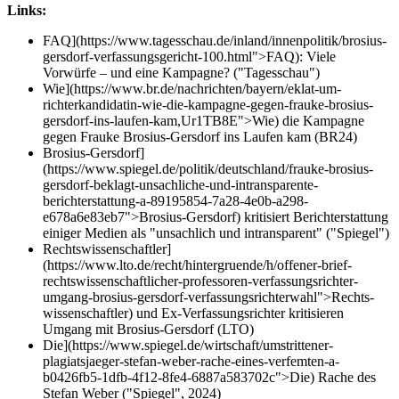
Links:
FAQ](https://www.tagesschau.de/inland/innenpolitik/brosius-
gersdorf-verfassungsgericht-100.html">FAQ): Viele
Vorwürfe – und eine Kampagne? ("Tagesschau")
Wie](https://www.br.de/nachrichten/bayern/eklat-um-
richterkandidatin-wie-die-kampagne-gegen-frauke-brosius-
gersdorf-ins-laufen-kam,Ur1TB8E">Wie) die Kampagne
gegen Frauke Brosius-Gersdorf ins Laufen kam (BR24)
Brosius-Gersdorf]
(https://www.spiegel.de/politik/deutschland/frauke-brosius-
gersdorf-beklagt-unsachliche-und-intransparente-
berichterstattung-a-89195854-7a28-4e0b-a298-
e678a6e83eb7">Brosius-Gersdorf) kritisiert Berichterstattung
einiger Medien als "unsachlich und intransparent" ("Spiegel")
Rechts­wis­sen­schaftler]
(https://www.lto.de/recht/hintergruende/h/offener-brief-
rechtswissenschaftlicher-professoren-verfassungsrichter-
umgang-brosius-gersdorf-verfassungsrichterwahl">Rechts­
wis­sen­schaftler) und Ex-Ver­fas­sungs­richter kri­ti­sieren
Umgang mit Bro­sius-Gers­dorf (LTO)
Die](https://www.spiegel.de/wirtschaft/umstrittener-
plagiatsjaeger-stefan-weber-rache-eines-verfemten-a-
b0426fb5-1dfb-4f12-8fe4-6887a583702c">Die) Rache des
Stefan Weber ("Spiegel", 2024)