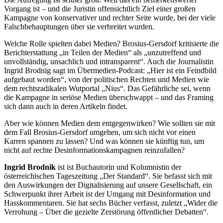
Vorgang ist – und die Juristin offensichtlich Ziel einer großen
Kampagne von konservativer und rechter Seite wurde, bei der viele
Falschbehauptungen über sie verbreitet wurden.
Welche Rolle spielten dabei Medien? Brosius-Gersdorf kritisierte die
Berichterstattung „in Teilen der Medien“ als „unzutreffend und
unvollständig, unsachlich und intransparent“. Auch die Journalistin
Ingrid Brodnig sagt im Übermedien-Podcast: „Hier ist ein Feindbild
aufgebaut worden“, von der politischen Rechten und Medien wie
dem rechtsradikalen Wutportal „Nius“. Das Gefährliche sei, wenn
die Kampagne in seriöse Medien überschwappt – und das Framing
sich dann auch in deren Artikeln findet.
Aber wie können Medien dem entgegenwirken? Wie sollten sie mit
dem Fall Brosius-Gersdorf umgehen, um sich nicht vor einen
Karren spannen zu lassen? Und was können sie künftig tun, um
nicht auf rechte Desinformationskampagnen reinzufallen?
Ingrid Brodnik
ist ist Buchautorin und Kolumnistin der
österreichischen Tageszeitung „Der Standard“. Sie befasst sich mit
den Auswirkungen der Digitalisierung auf unsere Gesellschaft, ein
Schwerpunkt ihrer Arbeit ist der Umgang mit Desinformation und
Hasskommentaren. Sie hat sechs Bücher verfasst, zuletzt „Wider die
Verrohung – Über die gezielte Zerstörung öffentlicher Debatten“.