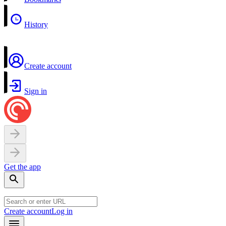
History
Create account
Sign in
Get the app
Create account
Log in