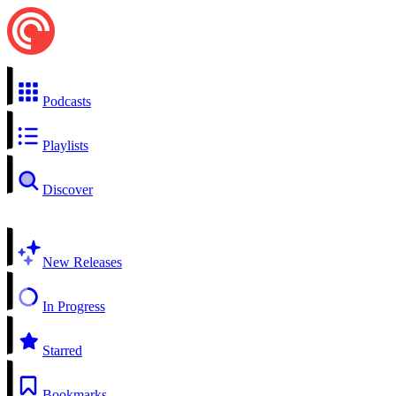
Podcasts
Playlists
Discover
New Releases
In Progress
Starred
Bookmarks