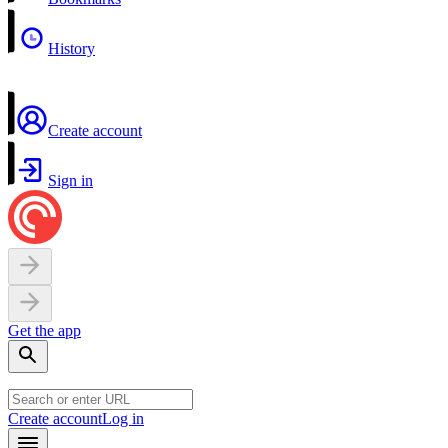
History
Create account
Sign in
Get the app
Create account
Log in