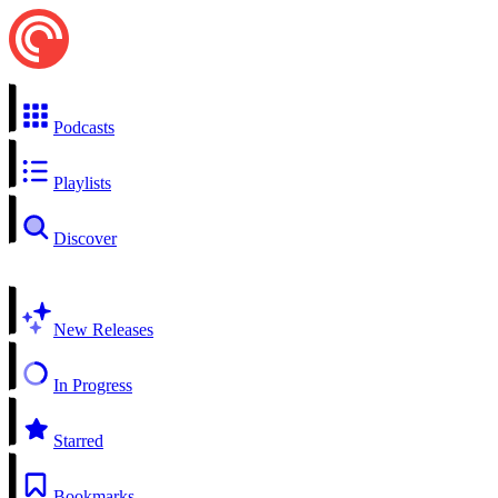
Podcasts
Playlists
Discover
New Releases
In Progress
Starred
Bookmarks