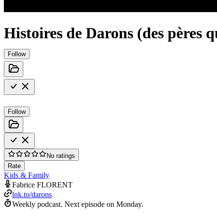
Histoires de Darons (des pères q
Follow
Follow
No ratings
Rate
Kids & Family
Fabrice FLORENT
lnk.to/darons
Weekly podcast.
Next episode on
Monday
.