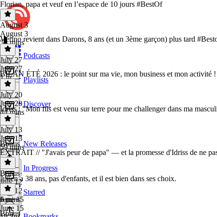
Florian, papa et veuf en l’espace de 10 jours #BestOf
August 3
August 3
Vérino revient dans Darons, 8 ans (et un 3ème garçon) plus tard #Best
53 mins
Podcasts
July 27
July 27
BILAN ÉTÉ 2026 : le point sur ma vie, mon business et mon activité !
1 hr
Playlists
July 20
July 20
Discover
Idriss : "Mon fils est venu sur terre pour me challenger dans ma mascul
44 mins
July 13
July 13
Bonus
New Releases
59 mins
EXTRAIT // "J'avais peur de papa" — et la promesse d'Idriss de ne pas
In Progress
Bonus
·
Julien a 38 ans, pas d'enfants, et il est bien dans ses choix.
July 12
July 12
Starred
6 mins
June 15
June 15
Bonus
Bookmarks
1h 3m