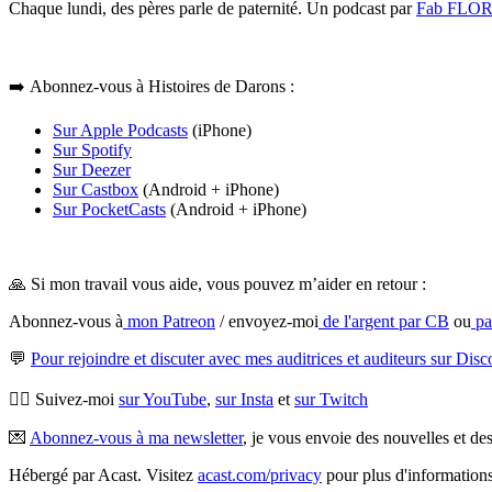
Chaque lundi, des pères parle de paternité. Un podcast par
Fab FLO
➡️ Abonnez-vous à Histoires de Darons :
Sur Apple Podcasts
(iPhone)
Sur Spotify
Sur Deezer
Sur Castbox
(Android + iPhone)
Sur PocketCasts
(Android + iPhone)
🙏 Si mon travail vous aide, vous pouvez m’aider en retour :
Abonnez-vous à
mon Patreon
/ envoyez-moi
de l'argent par CB
ou
pa
💬
Pour rejoindre et discuter avec mes auditrices et auditeurs sur Disc
💁‍♂️ Suivez-moi
sur YouTube
,
sur Insta
et
sur Twitch
💌
Abonnez-vous à ma newsletter
, je vous envoie des nouvelles et des
Hébergé par Acast. Visitez
acast.com/privacy
pour plus d'informations