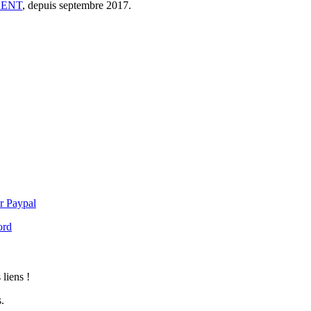
RENT
, depuis septembre 2017.
r Paypal
ord
 liens !
.