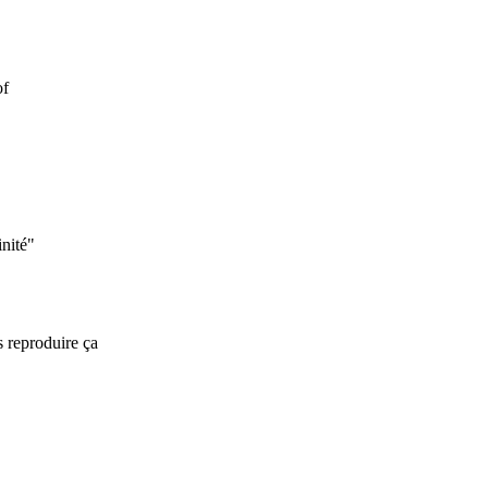
of
inité"
 reproduire ça