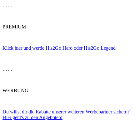
……
PREMIUM
Klick hier und werde His2Go Hero oder His2Go Legend
……
WERBUNG
Du willst dir die Rabatte unserer weiteren Werbepartner sichern?
Hier geht's zu den Angeboten!