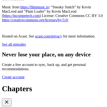
Music from
https://filmmusic.io
: “Sneaky Snitch” by Kevin
MacLeod and "Plain Loafer" by Kevin MacLeod
(
https://incompetech.com
) License: Creative Commons CC BY 3.0
https://creativecommons.org/licenses/by/3.0/
Hosted on Acast. See
acast.com/privacy
for more information.
See all episodes
Never lose your place, on any device
Create a free account to sync, back up, and get personal
recommendations.
Create account
Chapters