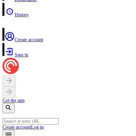
History
Create account
Sign in
Get the app
Create account
Log in