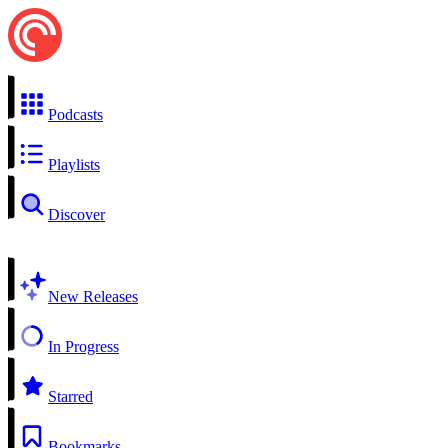
Podcasts
Playlists
Discover
New Releases
In Progress
Starred
Bookmarks