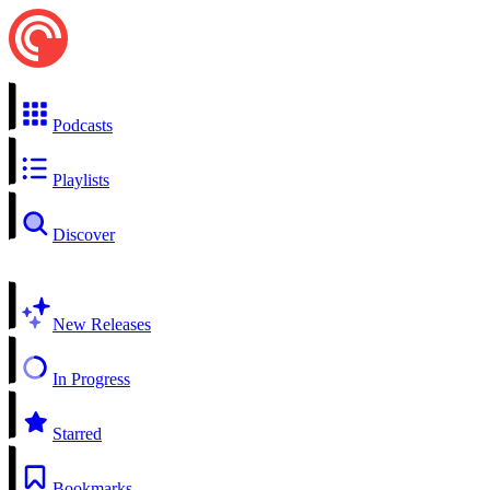
Podcasts
Playlists
Discover
New Releases
In Progress
Starred
Bookmarks