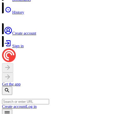
History
Create account
Sign in
Get the app
Create account
Log in