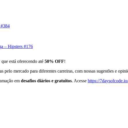
h #384
ga – Hipsters #176
 que está oferecendo até
50% OFF
!
 pelo mercado para diferentes carreiras, com nossas sugestões e opini
gramação em
desafios diários e gratuitos
. Acesse
https://7daysofcode.io