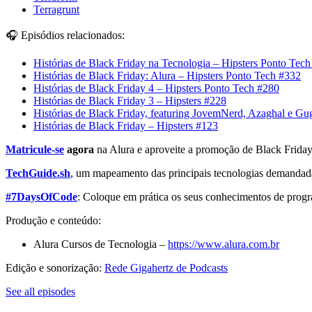
Terragrunt
🎧 Episódios relacionados:
Histórias de Black Friday na Tecnologia – Hipsters Ponto Tec
Histórias de Black Friday: Alura – Hipsters Ponto Tech #332
Histórias de Black Friday 4 – Hipsters Ponto Tech #280
Histórias de Black Friday 3 – Hipsters #228
Histórias de Black Friday, featuring JovemNerd, Azaghal e Gu
Histórias de Black Friday – Hipsters #123
Matricule-se
agora
na Alura e aproveite a promoção de Black Friday
TechGuide.sh
, um mapeamento das principais tecnologias demandadas
#7DaysOfCode
: Coloque em prática os seus conhecimentos de pro
Produção e conteúdo:
Alura Cursos de Tecnologia –
https://www.alura.com.br
Edição e sonorização:
Rede Gigahertz de Podcasts
See all episodes