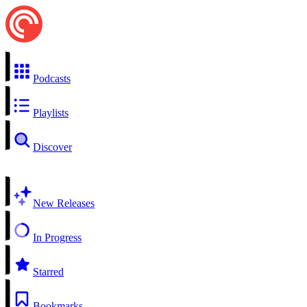
Podcasts
Playlists
Discover
New Releases
In Progress
Starred
Bookmarks