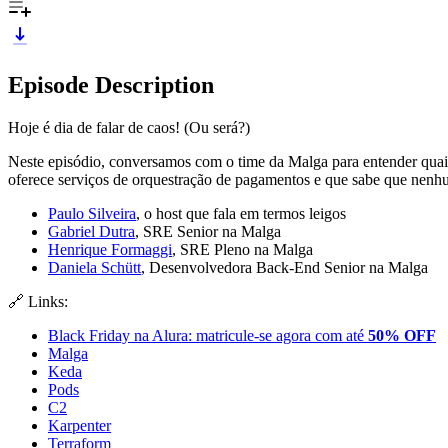
Episode Description
Hoje é dia de falar de caos! (Ou será?)
Neste episódio, conversamos com o time da Malga para entender quai
oferece serviços de orquestração de pagamentos e que sabe que nenh
Paulo Silveira
, o host que fala em termos leigos
Gabriel Dutra
, SRE Senior na Malga
Henrique Formaggi
, SRE Pleno na Malga
Daniela Schütt
, Desenvolvedora Back-End Senior na Malga
🔗 Links:
Black Friday na Alura: matricule-se agora com até
50% OFF
Malga
Keda
Pods
C2
Karpenter
Terraform