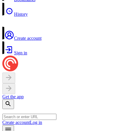
History
Create account
Sign in
Get the app
Create account
Log in