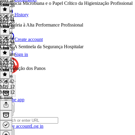
Resistência Microbiana e o Papel Crítico da Higienização Profissional
May 28
9 mins
History
S5 E45
·
S5 E44
May 28
Da História à Alta Performance Profissional
May 28
9 mins
S5 E44
·
Create account
S5 E43
May 28
CCIH: A Sentinela da Segurança Hospitalar
May 28
10 mins
Sign in
S5 E43
·
S5 E42
May 13
A Revolução dos Panos
May 13
8 mins
S5 E42
·
May 12
May 12
6 mins
Get the app
Create account
Log in