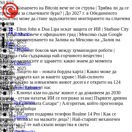
S6 E57
S6E59 - Копаенето на Bitcoin вече не си струва⁠ | Трябва ли да се
тревожим за слънчевите бури?⁠ | До 2027 г. в Обединеното
кралство може да стане задължително монтирането на слънчеви
панели
S6 E58
S6Е58 - ⁠Elton John и Dua Lipa искат защита от ИИ⁠ | Starbase City
Podcasts
на Илън Мъск вече е официален град⁠ | Мексико съди Google
S6 E57
·
заради преименуването на Залива на Мексико на „Залив на
May 22, 2025
Америка“⁠
S6 E57
May 22, 2025
Playlists
S6E57 - ⁠Първият боксов мач между хуманоидни роботи |
47 mins
Откриха гъба съдържаща най-горчивото вещество |
S6 E58
·
Микропластмасите и здравето: какво знаем до момента⁠
May 15, 2025
Discover
S6 E56
May 15, 2025
S6E56 - Лицето ви – новата бордна карта | ⁠Какво може да
55 mins
S6 E57
·
разкрие ушната кал за вашето здраве⁠ | ⁠Най-силното
May 8, 2025
доказателство за извънземен живот досега е открито на 124
May 8, 2025
светлинни години от нас⁠
S5 E55
New Releases
37 mins
S6E55 - Ключът към по-дълъг живот е да доживеем до 2030
година - оттам нататък ИИ се погрижи за нас| Първите древни
S6 E56
·
In Progress
геноми от „Зелената Сахара“⁠ | Aлгоритъм, който прогнозира
May 1, 2025
бъдещите убийци⁠
S6 E54
May 1, 2025
S6E54 - HiComm подарява телефон Realme 14 Pro | ⁠Как се
45 mins
Starred
развива мозъкът на малките деца? | Най-старият механичен
S5 E55
·
компютър | ⁠7-те най-скъпи вещества в света⁠
Apr 24, 2025
S6 E53
Bookmarks
Apr 24, 2025