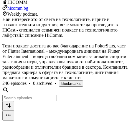
HICOMM
hicomm.bg
Weekly podcast.
Най-интересното от света на технологиите, игрите и
развлекателната индустрия, вече можете да проследите в
HiCast - специален седмичен подкаст на технологичното
лайфстайл списание HiComm.
Този подкаст достига до вас благодарение на PokerStars, част
от Flutter International – международната дивизия на Flutter
Entertainment – водеща глобална компания за онлайн спортни
залагания и игри, управляваща някои от най-иновативните,
разнообразни и отличителни брандове в сектора. Компанията
предлага кариера в сферата на технологиите, дигиталния
маркетинг и комуникацията с клиенти.
246 episodes
•
0 archived
•
Bookmarks