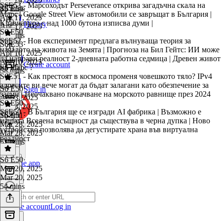
S6E53 - ⁠Марсоходът Perseverance открива загадъчна скала на
45 mins
S6 E54
·
Марс⁠ | Google Street View автомобили се завръщат в България |
Apr 17, 2025
Клавиатура с над 1000 бутона изписва думи |
History
Apr 17, 2025
S6 E50
51 mins
S6E52 - ⁠Нов експеримент предлага вълнуваща теория за
S6 E53
·
началото на живота на Земята⁠ | Прогноза на Бил Гейтс: ИИ може
Apr 10, 2025
да направи реалност 2-дневната работна седмица⁠ | Древен живот
Apr 10, 2025
Create account
на Марс⁠ ?
S6 E51
58 mins
S6E51 - Как престоят в космоса променя човешкото тяло⁠⁠? ⁠IPv4
адресите ви вече могат да бъдат залагани като обезпечение за
S6 E50
·
Sign in
заеми | ⁠⁠Неочаквано покачване на морското равнище през 2024
Apr 3, 2025
S6 E50
Apr 3, 2025
S6E50 - В България ще се изгради AI фабрика | Възможно е
1h 3m
S6 E51
·
нашата Вселена всъщност да съществува в черна дупка⁠ | ⁠Ново
Mar 28, 2025
устройство позволява да дегустирате храна във виртуална
Mar 28, 2025
реалност⁠
51 mins
S6 E50
·
Get the app
Mar 20, 2025
Mar 20, 2025
54 mins
Create account
Log in