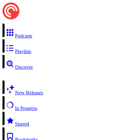
Podcasts
Playlists
Discover
New Releases
In Progress
Starred
Bookmarks