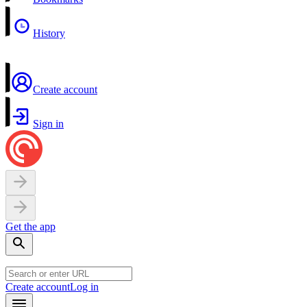
History
Create account
Sign in
Get the app
Create account
Log in