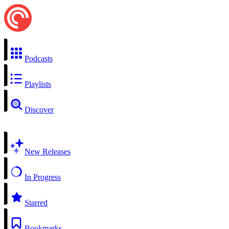
Podcasts
Playlists
Discover
New Releases
In Progress
Starred
Bookmarks