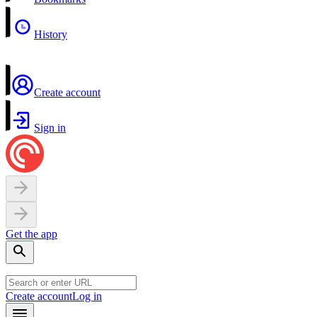
History
Create account
Sign in
Get the app
Create account
Log in