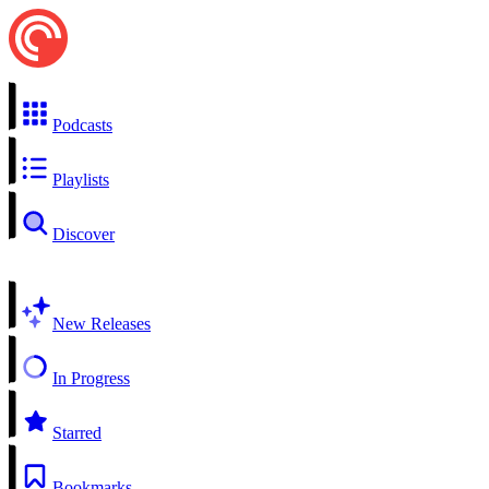
Podcasts
Playlists
Discover
New Releases
In Progress
Starred
Bookmarks