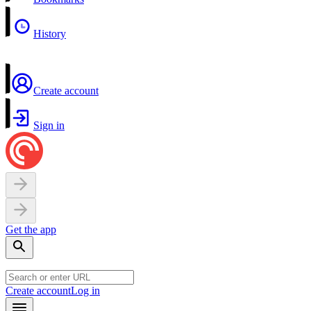
History
Create account
Sign in
Get the app
Create account
Log in