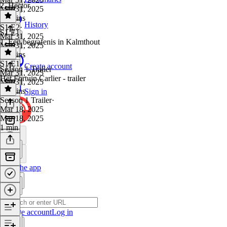
2. Hector
Mar 31, 2025
24 mins
History
S1 E2
·
S1 E1
Mar 31, 2025
1. Een begrafenis in Kalmthout
Mar 31, 2025
22 mins
S1 E1
·
Create account
Season 1 Trailer
Mar 31, 2025
Het Fortuin Carlier - trailer
Mar 31, 2025
24 mins
Sign in
Season 1 Trailer
·
Mar 18, 2025
Mar 18, 2025
1 min
Get the app
Create account
Log in