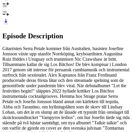
Episode Description
Gitarristen Serra Petale kommer från Australien, basisten Josefine
Jonsson växte upp utanför Norrköping, keyboardisten Augustina
Ruiz föddes i Uruguay och trummisen Nic Crawshaw är britt.
Tillsammans kallar de sig Los Bitchos! De blev kompisar i London
2017 genom sitt intresse för peruansk cumbiamusik och instrumental
surfrock från sextiotalet. Alex Kapranos från Franz Ferdinand
producerade deras första låtar och den streamade spelning som de
genomförde under pandemin blev viral. När debutalbumet "Let the
festivities begin!" släpptes 2022 hyllade kritiker Los Bitchos
instrumentala cocktailgrooves. Hemma hos Strage pratar Serra
Petale och Josefin Jonsson bland annat om kärleken till tequila,
Abba och Tarantino, om hyllningslåten som de skrev till Lindsay
Lohan, om det är en slump att de lånade ett typsnitt från omslaget till
skräcksoundtracket "Vampyros lesbos", om hur Josefin lärde sig rida
stående på två hästar samtidigt, om nya albumet "Talkie talkie" och
om varför de gjorde en cover av den svenska julvisan "Tomtarnas