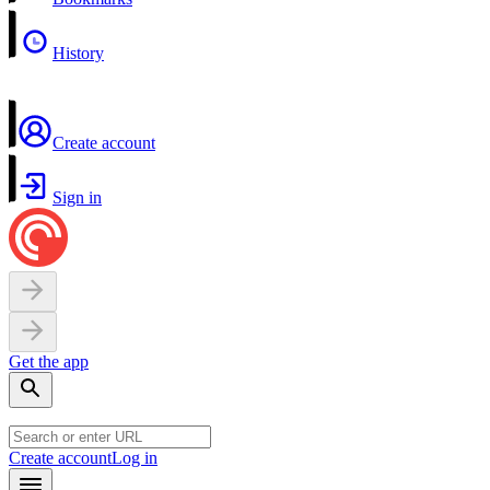
History
Create account
Sign in
Get the app
Create account
Log in