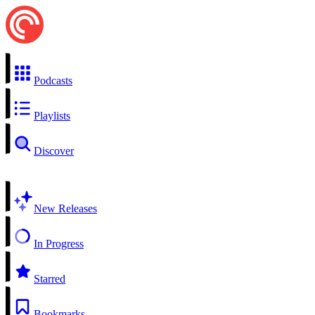
Podcasts
Playlists
Discover
New Releases
In Progress
Starred
Bookmarks