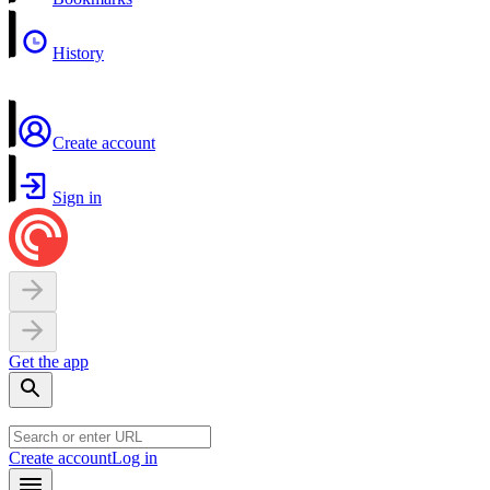
History
Create account
Sign in
Get the app
Create account
Log in