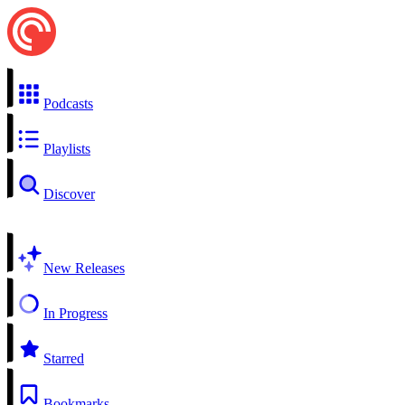
Podcasts
Playlists
Discover
New Releases
In Progress
Starred
Bookmarks