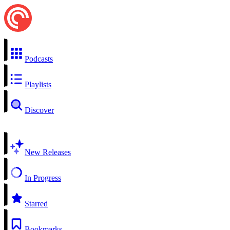
Podcasts
Playlists
Discover
New Releases
In Progress
Starred
Bookmarks