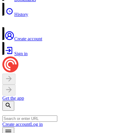
History
Create account
Sign in
Get the app
Create account
Log in