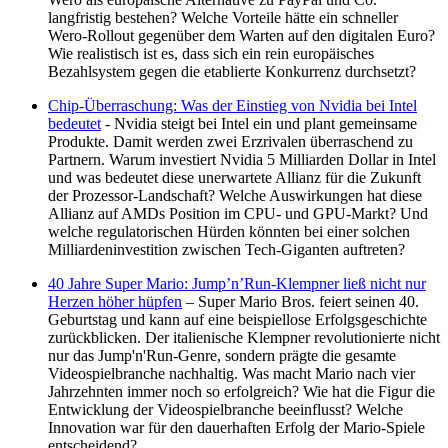
langfristig bestehen? Welche Vorteile hätte ein schneller
Wero-Rollout gegenüber dem Warten auf den digitalen Euro?
Wie realistisch ist es, dass sich ein rein europäisches
Bezahlsystem gegen die etablierte Konkurrenz durchsetzt?
Chip-Überraschung: Was der Einstieg von Nvidia bei Intel
bedeutet
- Nvidia steigt bei Intel ein und plant gemeinsame
Produkte. Damit werden zwei Erzrivalen überraschend zu
Partnern. Warum investiert Nvidia 5 Milliarden Dollar in Intel
und was bedeutet diese unerwartete Allianz für die Zukunft
der Prozessor-Landschaft? Welche Auswirkungen hat diese
Allianz auf AMDs Position im CPU- und GPU-Markt? Und
welche regulatorischen Hürden könnten bei einer solchen
Milliardeninvestition zwischen Tech-Giganten auftreten?
40 Jahre Super Mario: Jump’n’Run-Klempner ließ nicht nur
Herzen höher hüpfen
– Super Mario Bros. feiert seinen 40.
Geburtstag und kann auf eine beispiellose Erfolgsgeschichte
zurückblicken. Der italienische Klempner revolutionierte nicht
nur das Jump'n'Run-Genre, sondern prägte die gesamte
Videospielbranche nachhaltig. Was macht Mario nach vier
Jahrzehnten immer noch so erfolgreich? Wie hat die Figur die
Entwicklung der Videospielbranche beeinflusst? Welche
Innovation war für den dauerhaften Erfolg der Mario-Spiele
entscheidend?