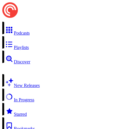
Podcasts
Playlists
Discover
New Releases
In Progress
Starred
Bookmarks