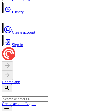
History
Create account
Sign in
Get the app
Create account
Log in