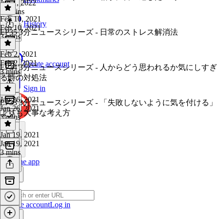
Jun 1, 2022
14 mins
Feb 10, 2021
History
Feb 10, 2021
EP35 3分ニュースシリーズ - 日常のストレス解消法
3 mins
Feb 2, 2021
Feb 2, 2021
Create account
EP34 3分ニュースシリーズ - 人からどう思われるか気にしすぎ
3 mins
る時の対処法
Sign in
Jan 26, 2021
EP33 3分ニュースシリーズ - 「失敗しないように気を付ける」
Jan 26, 2021
よりも大事な考え方
3 mins
Jan 19, 2021
Jan 19, 2021
3 mins
Get the app
Create account
Log in