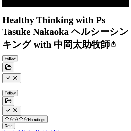
Healthy Thinking with Ps
Tasuke Nakaoka ヘルシーシン
キング with 中岡太助牧師
Follow
Follow
No ratings
Rate