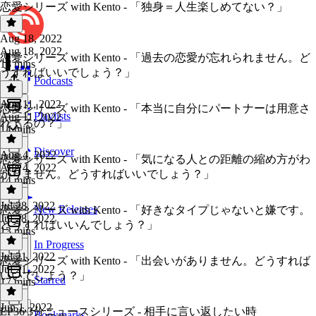
恋愛シリーズ with Kento - 「独身＝人生楽しめてない？」
Aug 18, 2022
Aug 18, 2022
恋愛シリーズ with Kento - 「過去の恋愛が忘れられません。ど
18 mins
うすればいいでしょう？」
Podcasts
Aug 11, 2022
恋愛シリーズ with Kento - 「本当に自分にパートナーは用意さ
Playlists
Aug 11, 2022
れてるの？」
14 mins
Discover
Aug 4, 2022
恋愛シリーズ with Kento - 「気になる人との距離の縮め方がわ
Aug 4, 2022
かりません。どうすればいいでしょう？」
14 mins
Jul 28, 2022
New Releases
恋愛シリーズ with Kento - 「好きなタイプじゃないと嫌です。
Jul 28, 2022
どうすればいいんでしょう？」
13 mins
In Progress
Jul 21, 2022
恋愛シリーズ with Kento - 「出会いがありません。どうすれば
Jul 21, 2022
いいでしょう？」
Starred
17 mins
Jun 1, 2022
EP36 3分ニュースシリーズ - 相手に言い返したい時
Bookmarks