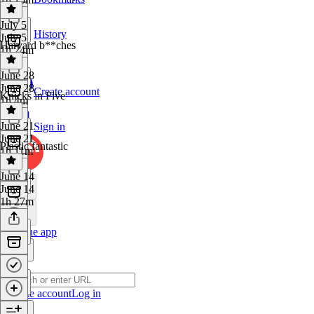
July 5
History
July 5
Harvard b**ches
1h 24m
June 28
June 28
Create account
Knicks in Five
1h 4m
June 21
Sign in
June 21
Plastic fantastic
1h 11m
June 14
June 14
1h 27m
Get the app
Create account
Log in