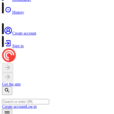
History
Create account
Sign in
Get the app
Create account
Log in