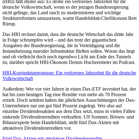
(HRI) fällt düster aus: Es drohe ein verlorenes Jahrzehnt für die
deutsche Volkswirtschaft, wenn es der jetzigen Bundesregierung
nicht gelinge, das Land rasch zu modernisieren und wichtige
Strukturreformen umzusetzen, warnt Handelsblatt-Chefökonom Bert
Rürup.
Das HRI rechnet damit, dass die deutsche Wirtschaft das dritte Jahr
in Folge schrumpfen wird – und das trotz der gigantischen
Ausgaben der Bundesregierung, die in Verteidigung und die
Instandsetzung maroder Infrastruktur fließen sollen. Woran das liegt
und ob vielleicht doch noch irgendwo Licht am Ende des Tunnels
ist, darüber spricht HRI-Ökonom Dennis Huchzermeier im Podcast.
HRI-Konjunkturprognose: Ein verlorenes Jahrzehnt für die deutsche
Volkswirtschaft
Außerdem: Wer vor vier Jahren in einen Dax-ETF investiert hat, der
hat bis zum heutigen Tag eine Rendite von mehr als 70 Prozent
erzielt. Doch seitdem haben die jährlichen Ausschüttungen der Dax-
Unternehmen nur um gut fünf Prozent zugelegt. Wer also auf
einzelne Dividendenaktien aus dem Dax setzt, muss in vielen Fällen
sinkende Dividendenrenditen verkraften. Ulf Sommer, Börsen- und
Bilanzexperte beim Handelsblatt, stellt fünf Dax-Aktien mit
attraktiven Dividendenrenditen vor.
Fünf Dax-Aktien mit attraktiver Dividendenrendite