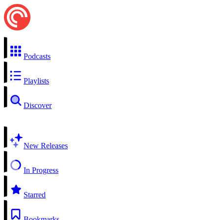
Podcasts
Playlists
Discover
New Releases
In Progress
Starred
Bookmarks