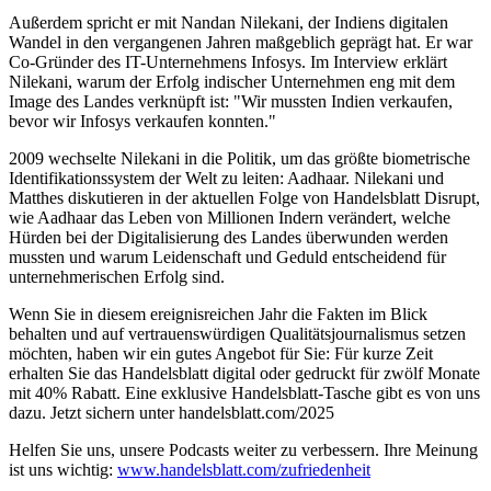
Außerdem spricht er mit Nandan Nilekani, der Indiens digitalen
Wandel in den vergangenen Jahren maßgeblich geprägt hat. Er war
Co-Gründer des IT-Unternehmens Infosys. Im Interview erklärt
Nilekani, warum der Erfolg indischer Unternehmen eng mit dem
Image des Landes verknüpft ist: "Wir mussten Indien verkaufen,
bevor wir Infosys verkaufen konnten."
2009 wechselte Nilekani in die Politik, um das größte biometrische
Identifikationssystem der Welt zu leiten: Aadhaar. Nilekani und
Matthes diskutieren in der aktuellen Folge von Handelsblatt Disrupt,
wie Aadhaar das Leben von Millionen Indern verändert, welche
Hürden bei der Digitalisierung des Landes überwunden werden
mussten und warum Leidenschaft und Geduld entscheidend für
unternehmerischen Erfolg sind.
Wenn Sie in diesem ereignisreichen Jahr die Fakten im Blick
behalten und auf vertrauenswürdigen Qualitätsjournalismus setzen
möchten, haben wir ein gutes Angebot für Sie: Für kurze Zeit
erhalten Sie das Handelsblatt digital oder gedruckt für zwölf Monate
mit 40% Rabatt. Eine exklusive Handelsblatt-Tasche gibt es von uns
dazu. Jetzt sichern unter handelsblatt.com/2025
Helfen Sie uns, unsere Podcasts weiter zu verbessern. Ihre Meinung
ist uns wichtig:
www.handelsblatt.com/zufriedenheit