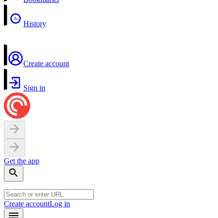
History
Create account
Sign in
Get the app
Create account
Log in