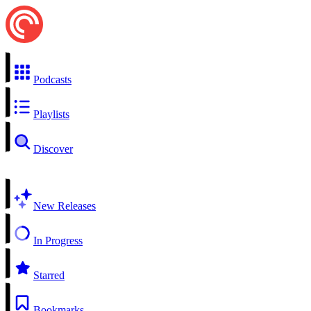
Podcasts
Playlists
Discover
New Releases
In Progress
Starred
Bookmarks