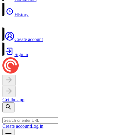
History
Create account
Sign in
Get the app
Create account
Log in