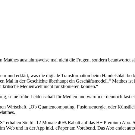
ian Matthes ausnahmsweise mal nicht die Fragen, sondern beantwortet si
eur und erklärt, was die digitale Transformation beim Handelsblatt bed
sten Mal in der Geschichte überhaupt ein Geschäftsmodell.“ Matthes ist
nd kritische Medienwelt nicht funktionieren können.“
g, seine frühe Leidenschaft für Medien und warum er dennoch fast ein
n Wirtschaft. „Ob Quantencomputing, Fusionsenergie, oder Künstliche I
Matthes.
erhalten Sie für 12 Monate 40% Rabatt auf das H+ Premium Abo. Siche
n im Web und in der App inkl. ePaper am Vorabend. Das Abo endet auto