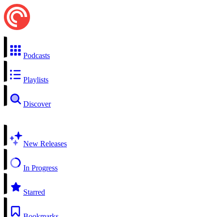
Podcasts
Playlists
Discover
New Releases
In Progress
Starred
Bookmarks