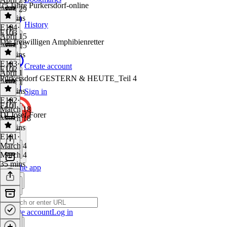
25 Jahre Purkersdorf-online
April 29
30 mins
History
E104
·
E103
April 15
Die freiwilligen Amphibienretter
April 15
29 mins
E103
·
Create account
E102
April 1
Purkersdorf GESTERN & HEUTE_Teil 4
April 1
27 mins
Sign in
E102
·
E101
March 18
DI Josef Forer
March 18
41 mins
E101
·
March 4
March 4
35 mins
Get the app
Create account
Log in