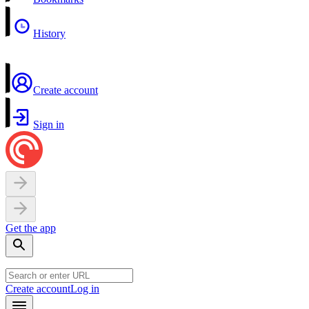
History
Create account
Sign in
Get the app
Create account
Log in