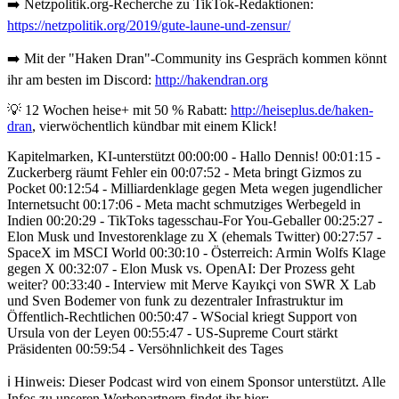
➡️ Netzpolitik.org-Recherche zu TikTok-Redaktionen:
https://netzpolitik.org/2019/gute-laune-und-zensur/
➡️ Mit der "Haken Dran"-Community ins Gespräch kommen könnt
ihr am besten im Discord:
http://hakendran.org
💡 12 Wochen heise+ mit 50 % Rabatt:
http://heiseplus.de/haken-
dran
, vierwöchentlich kündbar mit einem Klick!
Kapitelmarken, KI-unterstützt 00:00:00 - Hallo Dennis! 00:01:15 -
Zuckerberg räumt Fehler ein 00:07:52 - Meta bringt Gizmos zu
Pocket 00:12:54 - Milliardenklage gegen Meta wegen jugendlicher
Internetsucht 00:17:06 - Meta macht schmutziges Werbegeld in
Indien 00:20:29 - TikToks tagesschau-For You-Geballer 00:25:27 -
Elon Musk und Investorenklage zu X (ehemals Twitter) 00:27:57 -
SpaceX im MSCI World 00:30:10 - Österreich: Armin Wolfs Klage
gegen X 00:32:07 - Elon Musk vs. OpenAI: Der Prozess geht
weiter? 00:33:40 - Interview mit Merve Kayıkçi von SWR X Lab
und Sven Bodemer von funk zu dezentraler Infrastruktur im
Öffentlich-Rechtlichen 00:50:47 - WSocial kriegt Support von
Ursula von der Leyen 00:55:47 - US-Supreme Court stärkt
Präsidenten 00:59:54 - Versöhnlichkeit des Tages
ℹ️ Hinweis: Dieser Podcast wird von einem Sponsor unterstützt. Alle
Infos zu unseren Werbepartnern findet ihr hier: