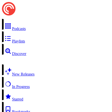
Podcasts
Playlists
Discover
New Releases
In Progress
Starred
Bookmarks