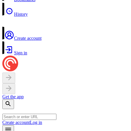
History
Create account
Sign in
Get the app
Create account
Log in