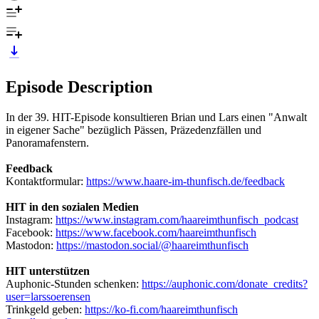
Episode Description
In der 39. HIT-Episode konsultieren Brian und Lars einen "Anwalt
in eigener Sache" bezüglich Pässen, Präzedenzfällen und
Panoramafenstern.
Feedback
Kontaktformular:
https://www.haare-im-thunfisch.de/feedback
HIT in den sozialen Medien
Instagram:
https://www.instagram.com/haareimthunfisch_podcast
Facebook:
https://www.facebook.com/haareimthunfisch
Mastodon:
https://mastodon.social/@haareimthunfisch
HIT unterstützen
Auphonic-Stunden schenken:
https://auphonic.com/donate_credits?
user=larssoerensen
Trinkgeld geben:
https://ko-fi.com/haareimthunfisch