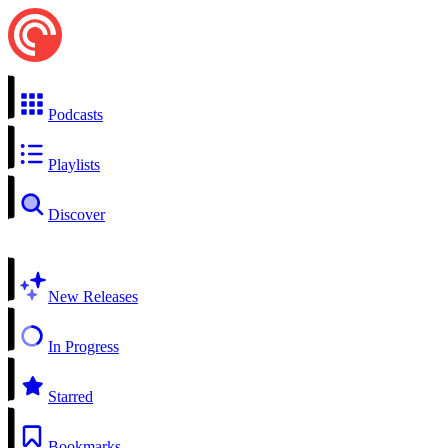
Podcasts
Playlists
Discover
New Releases
In Progress
Starred
Bookmarks