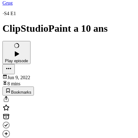
Grug
·
S4 E1
ClipStudioPaint a 10 ans
Play episode
Jun 9, 2022
8 mins
Bookmarks