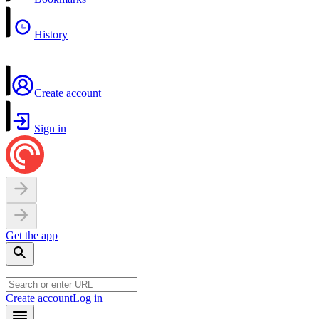
History
Create account
Sign in
Get the app
Create account
Log in