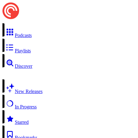
Podcasts
Playlists
Discover
New Releases
In Progress
Starred
Bookmarks