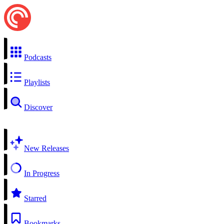
Podcasts
Playlists
Discover
New Releases
In Progress
Starred
Bookmarks