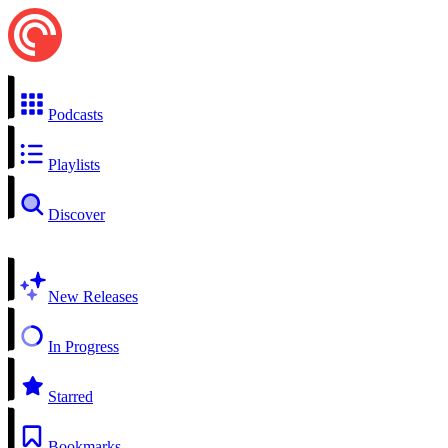
Podcasts
Playlists
Discover
New Releases
In Progress
Starred
Bookmarks