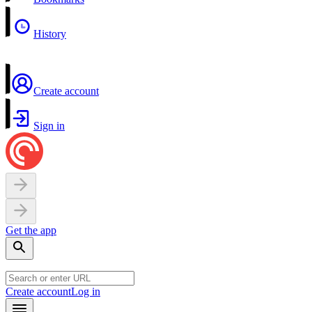
History
Create account
Sign in
Get the app
Create account
Log in