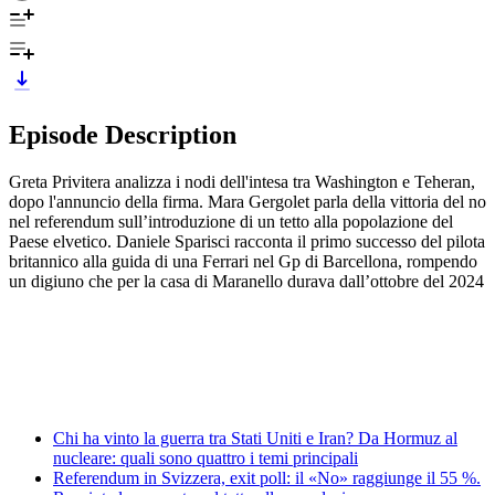
Episode Description
Greta Privitera analizza i nodi dell'intesa tra Washington e Teheran,
dopo l'annuncio della firma. Mara Gergolet parla della vittoria del no
nel referendum sull’introduzione di un tetto alla popolazione del
Paese elvetico. Daniele Sparisci racconta il primo successo del pilota
britannico alla guida di una Ferrari nel Gp di Barcellona, rompendo
un digiuno che per la casa di Maranello durava dall’ottobre del 2024
Chi ha vinto la guerra tra Stati Uniti e Iran? Da Hormuz al
nucleare: quali sono quattro i temi principali
Referendum in Svizzera, exit poll: il «No» raggiunge il 55 %.