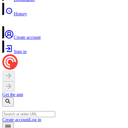
History
Create account
Sign in
Get the app
Create account
Log in