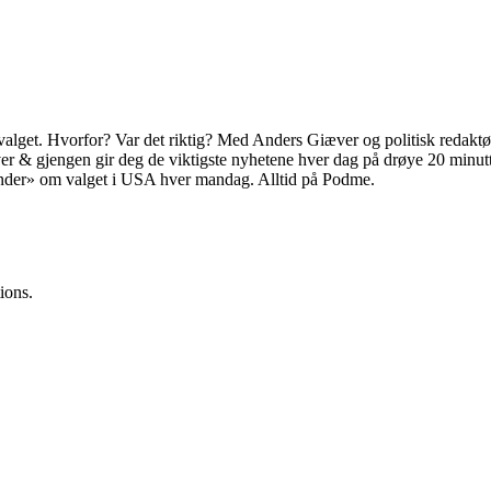
 valget. Hvorfor? Var det riktig? Med Anders Giæver og politisk reda
 & gjengen gir deg de viktigste nyhetene hver dag på drøye 20 minutt
tander» om valget i USA hver mandag. Alltid på Podme.
ions.