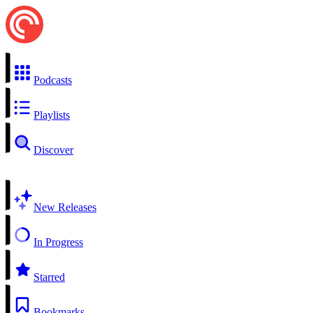
Podcasts
Playlists
Discover
New Releases
In Progress
Starred
Bookmarks