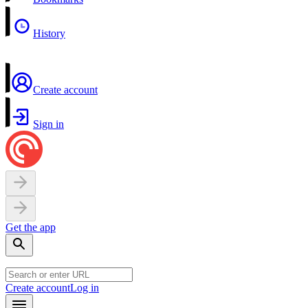
History
Create account
Sign in
Get the app
Create account
Log in