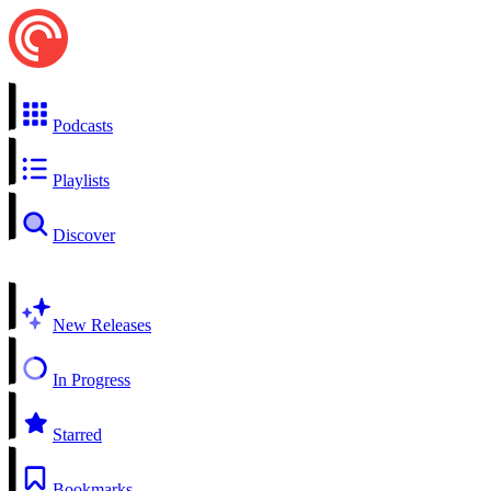
Podcasts
Playlists
Discover
New Releases
In Progress
Starred
Bookmarks