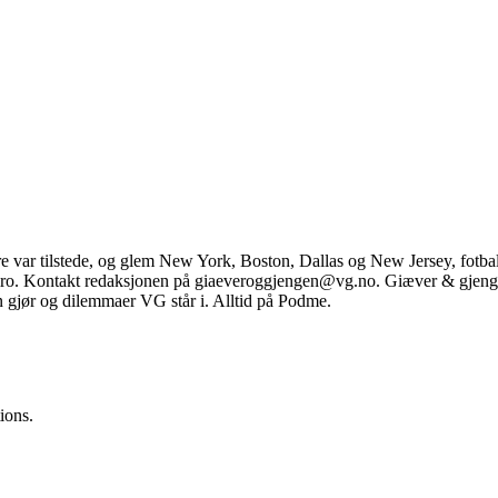
e var tilstede, og glem New York, Boston, Dallas og New Jersey, fot
ro. Kontakt redaksjonen på giaeveroggjengen@vg.no. Giæver & gjengen
n gjør og dilemmaer VG står i. Alltid på Podme.
ions.