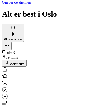
Giæver og gjengen
Alt er best i Oslo
Play episode
July 3
19 mins
Bookmarks