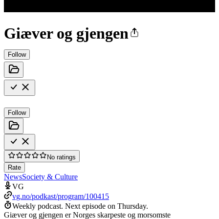
Giæver og gjengen
Follow
Follow
No ratings
Rate
News
Society & Culture
VG
vg.no/podkast/program/100415
Weekly podcast.
Next episode on
Thursday
.
Giæver og gjengen er Norges skarpeste og morsomste