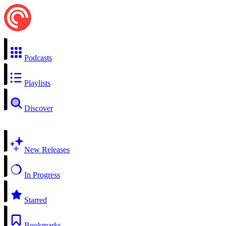
Podcasts
Playlists
Discover
New Releases
In Progress
Starred
Bookmarks