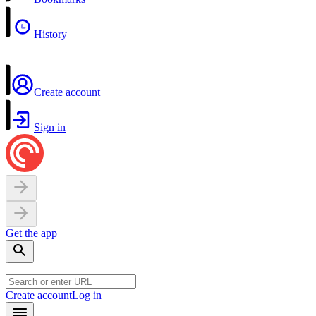
History
Create account
Sign in
Get the app
Create account
Log in