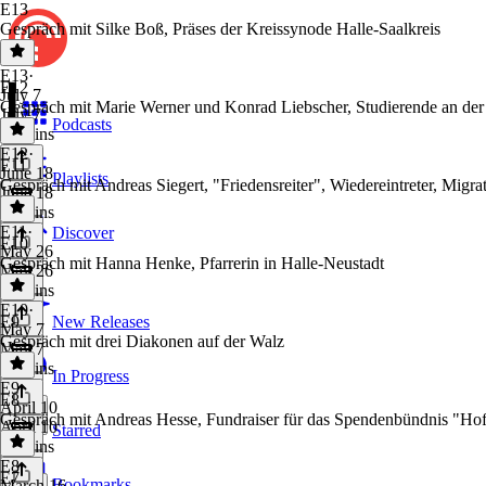
E13
Gespräch mit Silke Boß, Präses der Kreissynode Halle-Saalkreis
E13
·
E12
July 7
Gespräch mit Marie Werner und Konrad Liebscher, Studierende an der
July 7
Podcasts
41 mins
E12
·
E11
June 18
Playlists
Gespräch mit Andreas Siegert, "Friedensreiter", Wiedereintreter, Migra
June 18
38 mins
E11
·
Discover
E10
May 26
Gespräch mit Hanna Henke, Pfarrerin in Halle-Neustadt
May 26
32 mins
E10
·
E9
New Releases
May 7
Gespräch mit drei Diakonen auf der Walz
May 7
38 mins
In Progress
E9
·
E8
April 10
Gespräch mit Andreas Hesse, Fundraiser für das Spendenbündnis "Ho
April 10
Starred
42 mins
E8
·
E7
Bookmarks
March 16