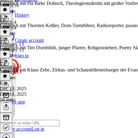
Gespräch mit Pia Birke Dobisch, Theologiestudentin mit großer Vorfre
March 16
35 mins
History
E7
·
E6
March 4
Gespräch mit Thorsten Keßler, Dom-Turmführer, Radioreporter, passion
March 4
33 mins
E6
·
Create account
E5
February 13
Gespräch mit Tim Dornblüth, junger Pfarrer, Religionslehrer, Poetry Sl
February 13
30 mins
Sign in
E5
·
E4
January 13
Gespräch mit Klaus Zebe, Zirkus- und Schaustellerseelsorger der Evan
January 13
38 mins
E4
·
Dec 10, 2025
Dec 10, 2025
36 mins
Get the app
Create account
Log in