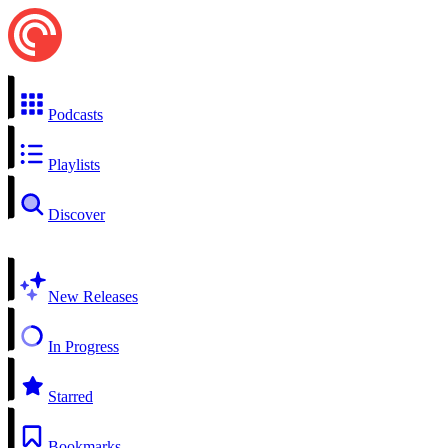
Podcasts
Playlists
Discover
New Releases
In Progress
Starred
Bookmarks