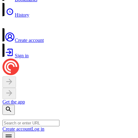
History
Create account
Sign in
Get the app
Create account
Log in