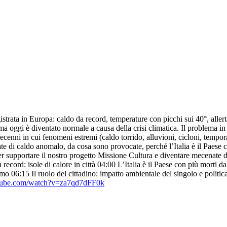
gistrata in Europa: caldo da record, temperature con picchi sui 40°, allert
ma oggi è diventato normale a causa della crisi climatica. Il problema in
ecenni in cui fenomeni estremi (caldo torrido, alluvioni, cicloni, tempora
e di caldo anomalo, da cosa sono provocate, perché l’Italia è il Paese c
er supportare il nostro progetto Missione Cultura e diventare mecenate
 record: isole di calore in città 04:00 L’Italia è il Paese con più morti 
estremo 06:15 Il ruolo del cittadino: impatto ambientale del singolo e
tube.com/watch?v=za7qd7dFF0k