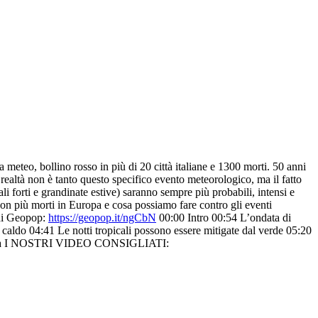
a meteo, bollino rosso in più di 20 città italiane e 1300 morti. 50 anni
 realtà non è tanto questo specifico evento meteorologico, ma il fatto
li forti e grandinate estive) saranno sempre più probabili, intensi e
on più morti in Europa e cosa possiamo fare contro gli eventi
 di Geopop:
https://geopop.it/ngCbN
00:00 Intro 00:54 L’ondata di
da caldo 04:41 Le notti tropicali possono essere mitigate dal verde 05:20
 politica I NOSTRI VIDEO CONSIGLIATI: