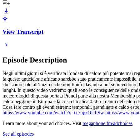
View Transcript
Episode Description
Negli ultimi giorni si è verificata l’ondata di calore più potente mai re
fa questo anticiclone africano sarebbe stato praticamente impossibile, 
che siamo solo all’inizio e che non finirà: davanti a noi si prevedono d
lunghi. In questo video vedremo quali sono le conseguenze delle ondat
meteorologici di questa portata Prendi parte alla nostra Membership p
caldo peggiore in Europa e la crisi climatica 02:65 I danni del caldo da
Cosa fare contro gli eventi estremi: temporali, grandinate e caldo 
https://www.youtube.com/watch?v=tx7npzOUbSw
https://www.you
Learn more about your ad choices. Visit
megaphone.fm/adchoices
See all episodes