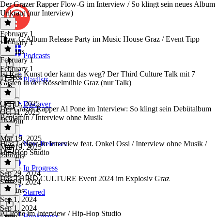
Der Grazer Rapper Flow-G im Interview / So klingt sein neues Album
Unkraut (nur Interview)
February 1
Flow-G Album Release Party im Music House Graz / Event Tipp
February 1
27 mins
Podcasts
February 1
February 1
Ist Rap Kunst oder kann das weg? Der Third Culture Talk mit 7
17 secs
Playlists
Gästen in der Rösselmühle Graz (nur Talk)
Oct 11, 2025
Discover
Der Grazer Rapper Al Pone im Interview: So klingt sein Debütalbum
Oct 11, 2025
Benjamin / Interview ohne Musik
1h 16m
Mar 19, 2025
Hias Ledger im Interview feat. Onkel Ossi / Interview ohne Musik /
New Releases
Mar 19, 2025
Hip-Hop Studio
24 mins
In Progress
Sep 29, 2024
Das THIRD CULTURE Event 2024 im Explosiv Graz
Sep 29, 2024
29 mins
Starred
Sep 1, 2024
Sep 1, 2024
Al Pone im Interview / Hip-Hop Studio
Bookmarks
1 min