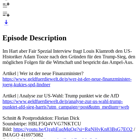
Episode Description
Im Hart aber Fair Spezial Interview fragt Louis Klamroth den US-
Historiker Adam Tooze nach den Gründen für den Trump-Sieg, den
möglichen Folgen für die Wirtschaft und bespricht das Ampel-Aus.
Artikel | Wer ist der neue Finanzminister?
https://www.geldfuerdiewelt.de/p/wer-ist-der-neue-finanzminister-
joerg-kukies-spd-lindner
Artikel | Analyse zur US-Wahl: Trump punktet wie die AfD
https://www.geldfuerdiewelt.de/p/analyse-zur-us-wahl-trump-
punktet-afd-sieg-harris?utm_campaign=post&utm_medium=web
Schnitt & Postproduktion: Florian Dick
Soundstripe: HBLF5Q4VVG7NKTCU
Bild:
https://youtu.be/QzghEuqMqQg?si=RgNHvKn83BsG7EO2
/
IMAGO 416975082