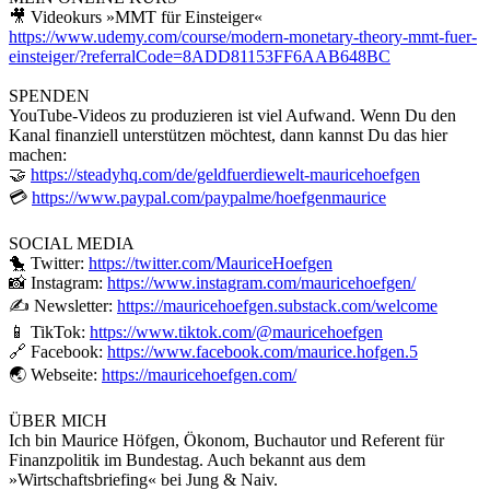
🎥 Videokurs »MMT für Einsteiger«
https://www.udemy.com/course/modern-monetary-theory-mmt-fuer-
einsteiger/?referralCode=8ADD81153FF6AAB648BC
SPENDEN
YouTube-Videos zu produzieren ist viel Aufwand. Wenn Du den
Kanal finanziell unterstützen möchtest, dann kannst Du das hier
machen:
🤝
https://steadyhq.com/de/geldfuerdiewelt-mauricehoefgen
💳
https://www.paypal.com/paypalme/hoefgenmaurice
SOCIAL MEDIA
🐤 Twitter:
https://twitter.com/MauriceHoefgen
📸 Instagram:
https://www.instagram.com/mauricehoefgen/
✍️ Newsletter:
https://mauricehoefgen.substack.com/welcome
📱 TikTok:
https://www.tiktok.com/@mauricehoefgen
🔗 Facebook:
https://www.facebook.com/maurice.hofgen.5
🌏 Webseite:
https://mauricehoefgen.com/
ÜBER MICH
Ich bin Maurice Höfgen, Ökonom, Buchautor und Referent für
Finanzpolitik im Bundestag. Auch bekannt aus dem
»Wirtschaftsbriefing« bei Jung & Naiv.