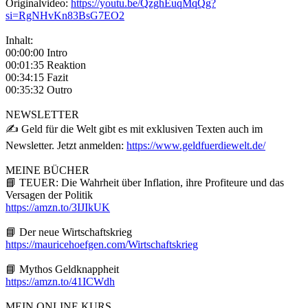
Originalvideo:
https://youtu.be/QzghEuqMqQg?
si=RgNHvKn83BsG7EO2
Inhalt:
00:00:00 Intro
00:01:35 Reaktion
00:34:15 Fazit
00:35:32 Outro
NEWSLETTER
✍️ Geld für die Welt gibt es mit exklusiven Texten auch im
Newsletter. Jetzt anmelden:
https://www.geldfuerdiewelt.de/
MEINE BÜCHER
📘 TEUER: Die Wahrheit über Inflation, ihre Profiteure und das
Versagen der Politik
https://amzn.to/3IJIkUK
📘 Der neue Wirtschaftskrieg
https://mauricehoefgen.com/Wirtschaftskrieg
📘 Mythos Geldknappheit
https://amzn.to/41ICWdh
MEIN ONLINE KURS