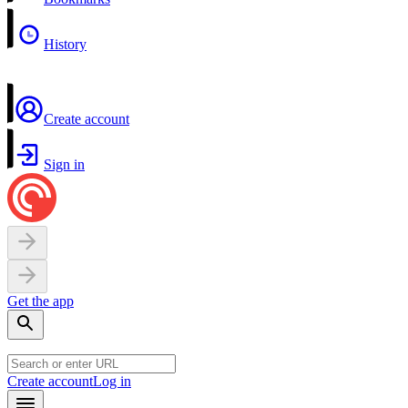
History
Create account
Sign in
Get the app
Create account
Log in