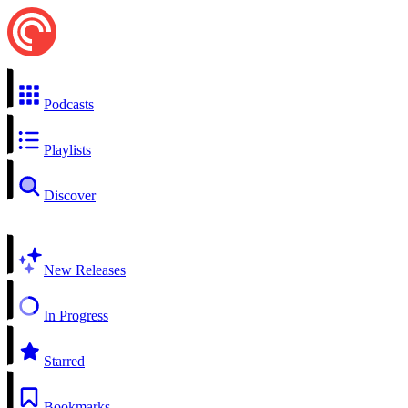
Podcasts
Playlists
Discover
New Releases
In Progress
Starred
Bookmarks